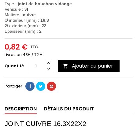
Type :
joint de bouchon vidange
Vehicule :
vl
Matiere :
cuivre
Ø interieur (mm) :
16.3
Ø exterieur (mm) :
22
Epaisseur (mm) :
2
0,82 €
TTC
Livraison 48H / 72 H
Ajouter au panier
Quantité

Partager
DESCRIPTION
DÉTAILS DU PRODUIT
JOINT CUIVRE 16.3X22X2