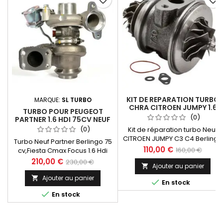
KIT DE REPARATION TURBO
MARQUE:
SL TURBO
CHRA CITROEN JUMPY 1.6
TURBO POUR PEUGEOT
HDI 90CV NEUF 49173-
(0)
PARTNER 1.6 HDI 75CV NEUF
07508
49173-07508
(0)
Kit de réparation turbo Neuf
CITROEN JUMPY C3 C4 Berlingo
Turbo Neuf Partner Berlingo 75
Fiesta Cmax Focus 1.6 Hdi 90-9
Prix
Prix
110,00 €
160,00 €
cv,Fiesta Cmax Focus 1.6 Hdi
cv 49173-07 Kit Chra de
90-92 cv 49173-07
Prix
Prix
210,00 €
de
230,00 €
Qualité Premium ! GARANTIE 2
Ajouter au panier

✅ Qualité Premium 🏆
de
ANS Paiement 100 % Sécurisé
base
✅ Kit de joints Offert
Ajouter au panier


En stock
En Stock expédié sous 24 H
✅ Sans consigne
base

En stock
✅ GARANTIE 2 ANS
✅ Paiement 100 % Sécurisé
✅ En Stock expédié sous 24 H