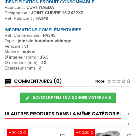
IDENTIFICATION PRODUIT CONSOMMABLE
Fabricant :
CURTY/AEDA
Désignation :
JOINT CUIVRE 16.3X22X2
Ref. Fabricant :
PA349
INFORMATIONS COMPLÉMENTAIRES
Ref. Commerciale :
PA349
Type :
joint de bouchon vidange
Vehicule :
vl
Matiere :
cuivre
Ø interieur (mm) :
16.3
Ø exterieur (mm) :
22
Epaisseur (mm) :
2
COMMENTAIRES (0)
Note
SOYEZ LE PREMIER À DONNER VOTRE AVIS
16 AUTRES PRODUITS DANS LA MÊME CATÉGORIE :
>
<
- 20,00 €
- 50,00 €
favorite_border
favorite_border