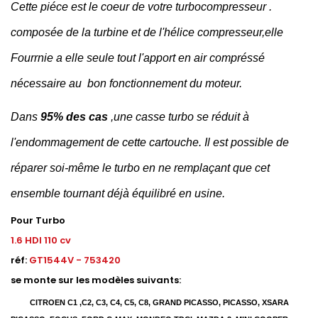
Cette
piéce
est le
coeur
de votre
turbocompresseur .
composée
de la turbine et de l'hélice
compresseur,elle
Fourrnie
a
elle seule tout l'apport en air
compréssé
nécessaire
au bon
fonctionnement du moteur.
Dans
95%
des
cas
,une
casse turbo se réduit à
l'endommagement de cette cartouche. Il est possible de
réparer
soi-même
le turbo en ne remplaçant que cet
ensemble tournant déjà
équilibré
en usine.
Pour Turbo
1.6 HDI 110 cv
réf:
GT1544V - 753420
se monte sur les modèles suivants:
CITROEN C
1 ,C
2, C3, C4, C5, C8, GRAND PICASSO, PICASSO, XSARA