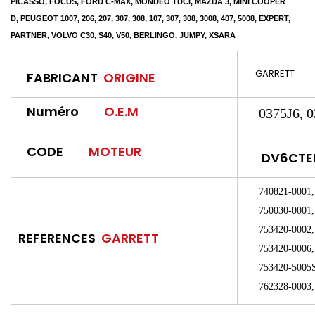
PICASSO, FOCUS, FORD C-MAX, MONDEO TDCI, MAZDA 3, MINI COOPER
D, PEUGEOT 1007, 206, 207, 307, 308, 107, 307, 308, 3008, 407, 5008, EXPERT,
PARTNER, VOLVO C30, S40, V50, BERLINGO, JUMPY, XSARA
GARRETT
FABRICANT
ORIGINE
Numéro
O.E.M
0375J6, 03
CODE
MOTEUR
DV6CTE
740821-0001, 7
750030-0001, 7
753420-0002, 7
REFERENCES
GARRETT
753420-0006, 7
753420-5005S, 
762328-0003, 7