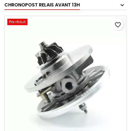
CHRONOPOST RELAIS AVANT 13H
Prix réduit
favorite_border