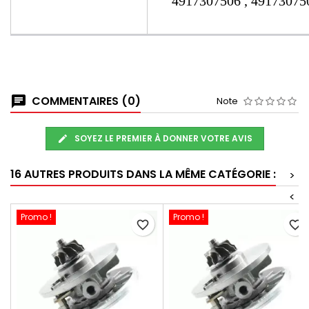
4917307506 , 491730750
COMMENTAIRES (0)
Note
SOYEZ LE PREMIER À DONNER VOTRE AVIS
16 AUTRES PRODUITS DANS LA MÊME CATÉGORIE :
>
<
Promo !
Promo !
favorite_border
favorite_border