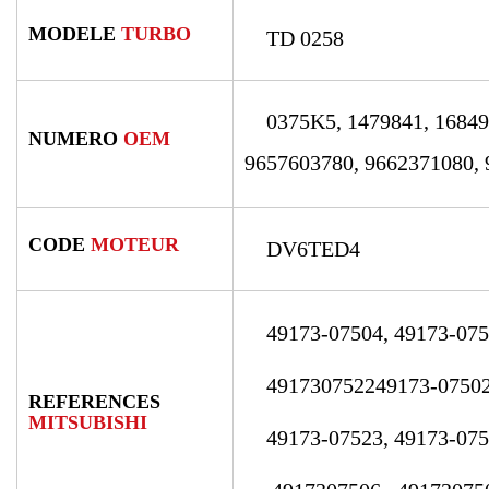
MODELE
TURBO
TD 0258
0375K5, 1479841, 168494
NUMERO
OEM
9657603780, 9662371080,
CODE
MOTEUR
DV6TED4
49173-07504, 49173-07506
491730752249173-07502
REFERENCES
MITSUBISHI
49173-07523, 49173-0752