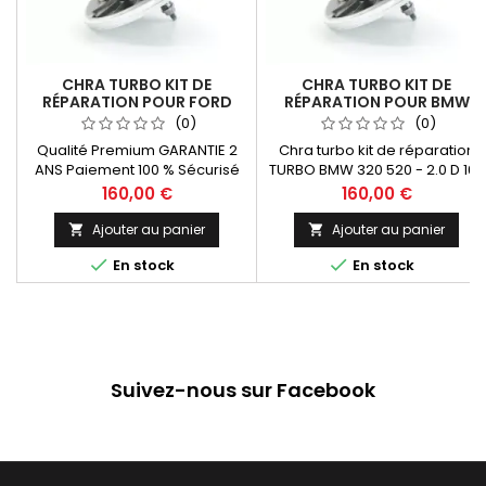
CHRA TURBO KIT DE
CHRA TURBO KIT DE
RÉPARATION POUR FORD
RÉPARATION POUR BMW
TRANSIT 2.4 TDCI 102-115-
320D 520D - 2.0 D 163 CV
(0)
(0)
120 CV MITSUBISHI NEUF
49135-05671 NEUF M47
Qualité Premium GARANTIE 2
Chra turbo kit de réparation
49131-05402
ANS Paiement 100 % Sécurisé
TURBO BMW 320 520 - 2.0 D 163
En Stock expédié sous 24 H
cv 49135-05671 NEUF Qualité
Prix
Prix
160,00 €
160,00 €
Premium ! GARANTIE 2 ANS
Paiement 100 % Sécurisé En
Ajouter au panier
Ajouter au panier


Stock expédié sous 24 H


En stock
En stock
Suivez-nous sur Facebook