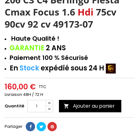
Cmax Focus 1.6
Hdi
75cv
90cv 92 cv 49173-07
H
aute
Qualité
!
GARANTIE
2 ANS
Paiement 100 % Sécurisé
En
Stock
expédié sous 24 H
160,00 €
TTC
Livraison 48H / 72 H
Ajouter au panier
Quantité

Partager