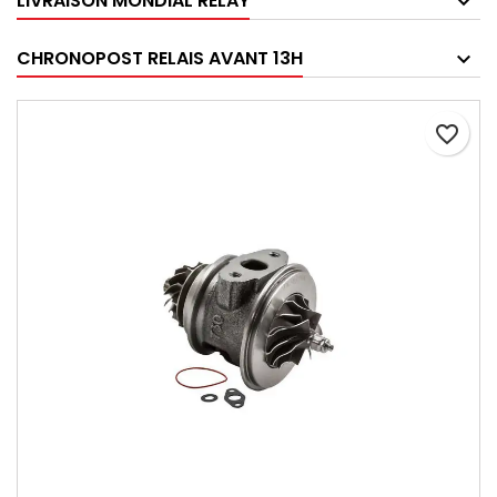
LIVRAISON MONDIAL RELAY
CHRONOPOST RELAIS AVANT 13H
favorite_border