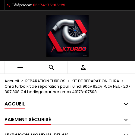
Téléphone:
06-74-75-65-29
Mes listes d'envies
Créer une liste d'envies
Connexion
Créer une nouvelle liste
add_circle_outline
Vous devez être connecté pour ajouter des produits à votr
Nom de la liste d'envies
d'envies.
Annuler
Annuler
Créer une lis



Accueil
REPARATION TURBOS
KIT DE REPARATION CHRA
Chra turbo kit de réparation pour 1.6 hdi 90cv 92cv 75cv NEUF 207
307 308 C4 berlingo partner cmax 49173-07508
ACCUEIL
PAIEMENT SÉCURISÉ