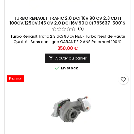
TURBO RENAULT TRAFIC 2.0 DCI 16V 90 CV 2.3 CDTI
100CV,125CV,145 CV 2.0 DCI 16V 90 DCI 795637-5001S
(0)
Turbo Renault Trafic 2.3 dCi 90 cv NEUF Turbo Neuf de Haute
Qualité ! Sans consigne GARANTIE 2 ANS Paiement 100 %
Sécurisé En Stock expédié sous 24 H
Prix
350,00 €
Ajouter au panier


En stock
Promo !
favorite_border