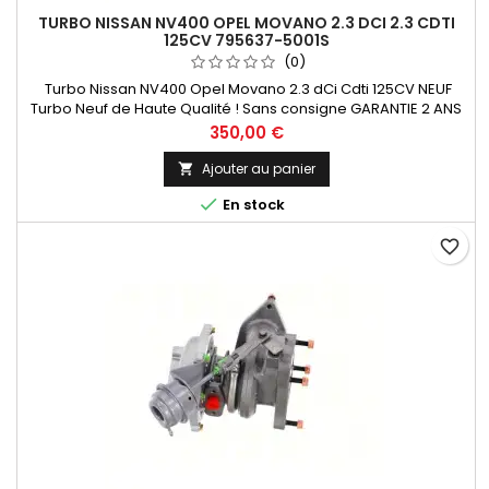
TURBO NISSAN NV400 OPEL MOVANO 2.3 DCI 2.3 CDTI
125CV 795637-5001S
(0)
Turbo Nissan NV400 Opel Movano 2.3 dCi Cdti 125CV NEUF
Turbo Neuf de Haute Qualité ! Sans consigne GARANTIE 2 ANS
Paiement 100 % Sécurisé En Stock expédié sous 24 H
Prix
350,00 €
Ajouter au panier


En stock
favorite_border