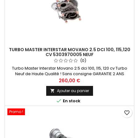
TURBO MASTER INTERSTAR MOVANO 2.5 DCI 100, 115,120
CV 5303970005 NEUF
(0)
Turbo Master Interstar Movano 2.5 dci 100, 115, 120 cv Turbo
Neuf de Haute Qualité ! Sans consigne GARANTIE 2 ANS
Paiement 100 % Sécurisé En Stock expédié sous 24 H
Prix
260,00 €
Ajouter au panier


En stock
Promo !
favorite_border