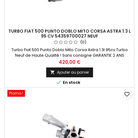
TURBO FIAT 500 PUNTO DOBLO MITO CORSA ASTRA 1.3 L
95 CV 54359700027 NEUF
(0)
Turbo Fiat 500 Punto Doblo Mito Corsa Astra 1.3l 95cv Turbo
Neuf de Haute Qualité ! Sans consigne GARANTIE 2 ANS
Paiement 100 % Sécurisé En Stock expédié sous 24 H
Prix
420,00 €
Ajouter au panier


En stock
Promo !
favorite_border