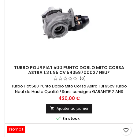
TURBO POUR FIAT 500 PUNTO DOBLO MITO CORSA
ASTRA 1.3 L 95 CV 54359700027 NEUF
(0)
Turbo Fiat 500 Punto Doblo Mito Corsa Astra 1.3l 95cv Turbo
Neuf de Haute Qualité ! Sans consigne GARANTIE 2 ANS
Paiement 100 % Sécurisé En Stock expédié sous 24 H
Prix
420,00 €
Ajouter au panier


En stock
Promo !
favorite_border