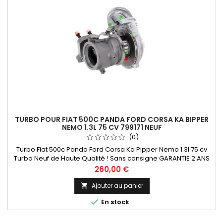
TURBO POUR FIAT 500C PANDA FORD CORSA KA BIPPER
NEMO 1.3L 75 CV 799171 NEUF
(0)
Turbo Fiat 500c Panda Ford Corsa Ka Pipper Nemo 1.3l 75 cv
Turbo Neuf de Haute Qualité ! Sans consigne GARANTIE 2 ANS
Paiement 100 % Sécurisé En Stock expédié sous 24 H
Prix
260,00 €
Ajouter au panier


En stock