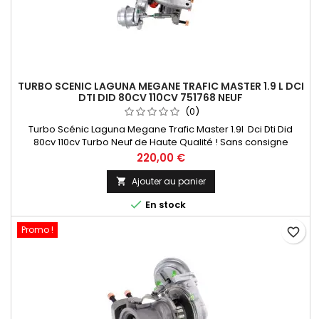
TURBO SCENIC LAGUNA MEGANE TRAFIC MASTER 1.9 L DCI
DTI DID 80CV 110CV 751768 NEUF
(0)
Turbo Scénic Laguna Megane Trafic Master 1.9l Dci Dti Did
80cv 110cv Turbo Neuf de Haute Qualité ! Sans consigne
GARANTIE 2 ANS Paiement 100 % Sécurisé En Stock expédié
Prix
220,00 €
sous 24 H
Ajouter au panier


En stock
Promo !
favorite_border