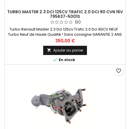
TURBO MASTER 2.3 DCI 125CV TRAFIC 2.0 DCI 90 CVN 16V
795637-5001S
(0)
Turbo Renault Master 2.3 Dci 125cv Trafic 2.0 Dci 90CV NEUF
Turbo Neuf de Haute Qualité ! Sans consigne GARANTIE 2 ANS
Paiement 100 % Sécurisé En Stock expédié sous 24 H
Prix
350,00 €
Ajouter au panier


En stock
favorite_border