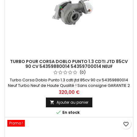
TURBO POUR CORSA DOBLO PUNTO 1.3 CDTI JTD 85CV
90 CV 54359880014 54359700014 NEUF
(0)
Turbo Corsa Doblo Punto 1.3 cdti jtd 85cv 90 cv 54359880014
Neuf Turbo Neuf de Haute Qualité ! Sans consigne GARANTIE 2
ANS Paiement 100 % Sécurisé En Stock expédié sous 24 H
Prix
320,00 €
Ajouter au panier


En stock
Promo !
favorite_border