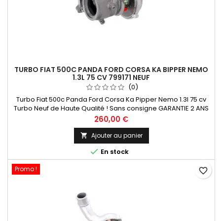
TURBO FIAT 500C PANDA FORD CORSA KA BIPPER NEMO
1.3L 75 CV 799171 NEUF
(0)
Turbo Fiat 500c Panda Ford Corsa Ka Pipper Nemo 1.3l 75 cv
Turbo Neuf de Haute Qualité ! Sans consigne GARANTIE 2 ANS
Paiement 100 % Sécurisé En Stock expédié sous 24 H
Prix
260,00 €
Ajouter au panier


En stock
Promo !
favorite_border