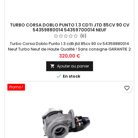
TURBO CORSA DOBLO PUNTO 1.3 CDTI JTD 85CV 90 CV
54359880014 54359700014 NEUF
(0)
Turbo Corsa Doblo Punto 1.3 cdti jtd 85cv 90 cv 54359880014
Neuf Turbo Neuf de Haute Qualité ! Sans consigne GARANTIE 2
ANS Paiement 100 % Sécurisé En Stock expédié sous 24 H
Prix
320,00 €
Ajouter au panier


En stock
Promo !
favorite_border