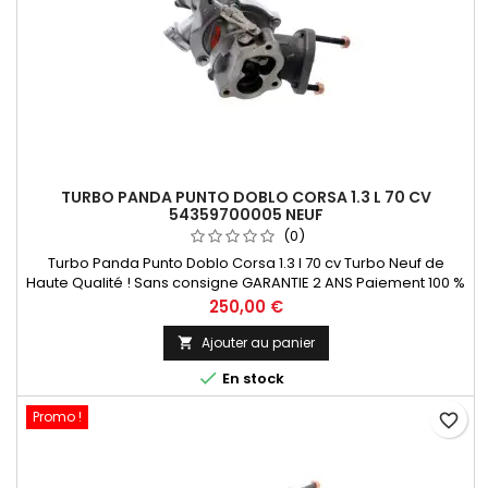
TURBO PANDA PUNTO DOBLO CORSA 1.3 L 70 CV
54359700005 NEUF
(0)
Turbo Panda Punto Doblo Corsa 1.3 l 70 cv Turbo Neuf de
Haute Qualité ! Sans consigne GARANTIE 2 ANS Paiement 100 %
Sécurisé En Stock expédié sous 24 H
Prix
250,00 €
Ajouter au panier


En stock
Promo !
favorite_border