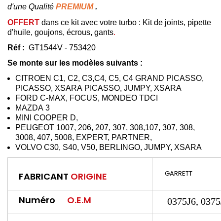
d'une
Qualité
PREMIUM
.
OFFERT
dans ce kit avec votre turbo : Kit de joints, pipette
d'huile, goujons, écrous, gants
.
Réf :
GT1544V - 753420
Se monte sur les modèles
suivants :
CITROEN
C1, C2, C
3,C
4, C5, C4
GRAND PICASSO,
PICASSO, XSARA
PICASSO, JUMPY, XSARA
FORD C-MAX,
FOCUS
,
MONDEO TDCI
MAZDA
3
MINI
COOPER
D,
PEUGEOT
1007, 206, 207, 307, 308,107, 307, 308,
3008,
407, 5008, EXPERT, PARTNER,
VOLVO C30, S40, V50,
BERLINGO, JUMPY, XSARA
GARRETT
FABRICANT
ORIGINE
Numéro
O.E.M
0375J6, 0375J