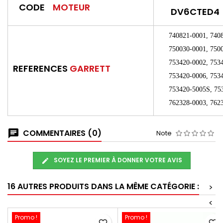
CODE
MOTEUR
DV6CTED4
740821-0001, 74082
750030-0001, 75003
753420-0002, 75342
REFERENCES
GARRETT
753420-0006, 75342
753420-5005S, 7534
762328-0003, 76232
COMMENTAIRES (0)
Note
SOYEZ LE PREMIER À DONNER VOTRE AVIS
16 AUTRES PRODUITS DANS LA MÊME CATÉGORIE :
>
<
Promo !
Promo !
favorite_border
favorite_border