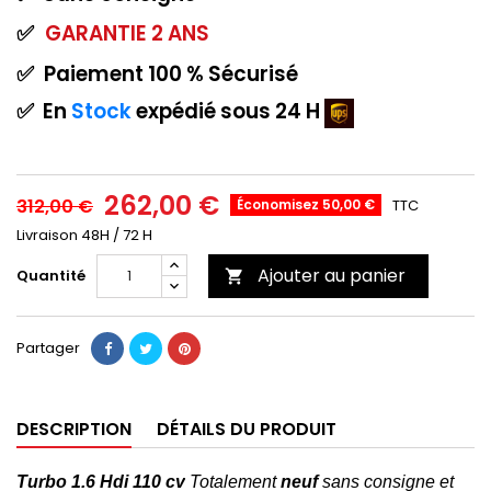
✅
GARANTIE
2 ANS
✅
Paiement
100 % Sécurisé
✅
En
Stock
expédié sous 24 H
262,00 €
312,00 €
Économisez 50,00 €
TTC
Livraison 48H / 72 H
Ajouter au panier
Quantité

Partager
DESCRIPTION
DÉTAILS DU PRODUIT
T
urbo 1.6
Hdi
110 cv
Totalement
neuf
sans consigne
et