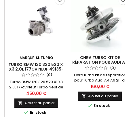
CHRA TURBO KIT DE
MARQUE:
SL TURBO
RÉPARATION POUR AUDI A4
TURBO BMW 120 320 520 X1
A6 2L TDI 140 CV 758219
(0)
X3 2.0L 177CV NEUF 49135-
NEUF
05895
(0)
Chra turbo kit de réparation
pourTurbo Audi A4 A6 2l Tdi
Turbo BMW 120 320 520 X1 X3
140cv Qualité Premium !
Prix
160,00 €
2.0L 177cv Neuf Turbo Neuf de
GARANTIE 2 ANS Paiement 100
Haute Qualité ! Sans consigne
Prix
450,00 €
% Sécurisé En Stock expédié
Ajouter au panier

GARANTIE 2 ANS Paiement 100
sous 24 H
% Sécurisé En Stock expédié
Ajouter au panier


En stock
sous 24 H

En stock