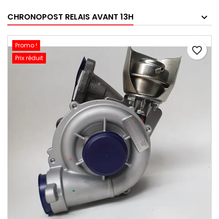
CHRONOPOST RELAIS AVANT 13H
Promo !
favorite_border
Prix réduit