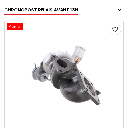
CHRONOPOST RELAIS AVANT 13H
Promo !
favorite_border