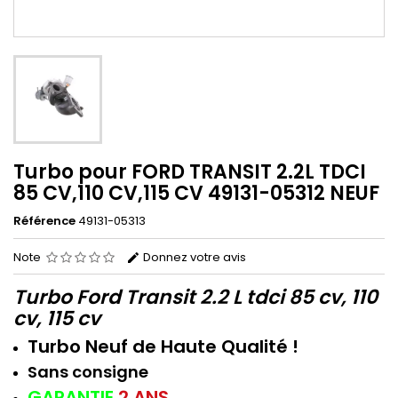
Turbo pour FORD TRANSIT 2.2L TDCI
85 CV,110 CV,115 CV 49131-05312 NEUF
Référence
49131-05313
Note
Donnez votre avis
Turbo Ford Transit 2.2 L tdci 85 cv, 110
cv, 115 cv
T
urbo Neuf de
H
aute
Q
ualité !
Sans consigne
GARANTIE
2 ANS