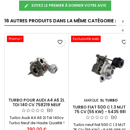
SOYEZ LE PREMIER À DONNER VOTRE AVIS
16 AUTRES PRODUITS DANS LA MÊME CATÉGORIE :
>
<
Promo !
Exclusivité web
favorite_border
favorite_border
TURBO POUR AUDI A4 A6 2L
MARQUE:
SL TURBO
TDI 140 CV 758219 NEUF
TURBO FIAT 500 C 1.3 MJTD
(0)
75 CV (55 KW) - 5435 988
0018 NEUF
(0)
Turbo Audi A4 A6 2l Tdi 140cv
Turbo Neuf de Haute Qualité !
Turbo neuf fiat 500 C 1.3 MJTD
Sans consigne GARANTIE 2 ANS
Prix
390,00 €
75 CV (55 KW) - 5435 988 0018