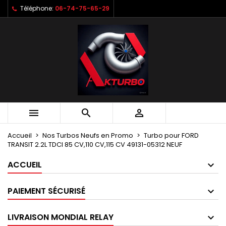
Téléphone:
06-74-75-65-29
Mes listes d'envies
Créer une liste d'envies
Connexion
Créer une nouvelle liste
add_circle_outline
Vous devez être connecté pour ajouter des produits à votr
Nom de la liste d'envies
d'envies.
Annuler
Annuler
Créer une lis



Accueil
Nos Turbos Neufs en Promo
Turbo pour FORD
TRANSIT 2.2L TDCI 85 CV,110 CV,115 CV 49131-05312 NEUF
ACCUEIL
PAIEMENT SÉCURISÉ
LIVRAISON MONDIAL RELAY