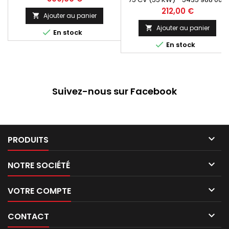
Paiement 100 % Sécurisé En
✅ Qualité Premium 🏆 ✅ Kit
Prix
212,00 €
Stock expédié sous 24 H
Ajouter au panier

de joints Offert ✅ Sans
consigne ✅ GARANTIE 2 ANS
Ajouter au panier


En stock
✅ Paiement 100 % Sécurisé ✅

En stock
En Stock expédié sous 48 H
Suivez-nous sur Facebook

PRODUITS

NOTRE SOCIÉTÉ

VOTRE COMPTE

CONTACT