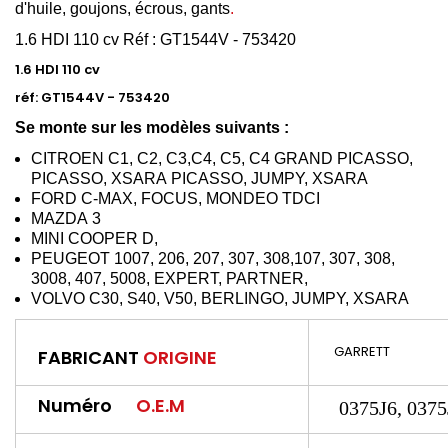
d'huile, goujons, écrous, gants
.
1.6 HDI 110 cv
Réf : GT1544V - 753420
1.6 HDI 110 cv
réf: GT1544V - 753420
Se monte sur les modèles
suivants :
CITROEN
C1, C2, C
3,C
4, C5, C4
GRAND PICASSO,
PICASSO, XSARA
PICASSO, JUMPY, XSARA
FORD C-MAX,
FOCUS
,
MONDEO TDCI
MAZDA
3
MINI
COOPER
D,
PEUGEOT
1007, 206, 207, 307, 308,107, 307, 308,
3008,
407, 5008, EXPERT, PARTNER,
VOLVO C30, S40, V50,
BERLINGO, JUMPY, XSARA
GARRETT
FABRICANT
ORIGINE
Numéro
O.E.M
0375J6, 0375J