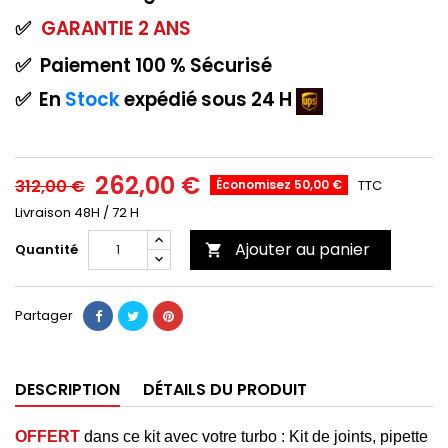
✅
GARANTIE
2 ANS
✅
Paiement
100 % Sécurisé
✅
En
Stock
expédié sous 24 H
262,00 €
312,00 €
Économisez 50,00 €
TTC
Livraison 48H / 72 H
Ajouter au panier
Quantité

Partager
DESCRIPTION
DÉTAILS DU PRODUIT
OFFERT
dans ce kit avec votre turbo : Kit de joints, pipette