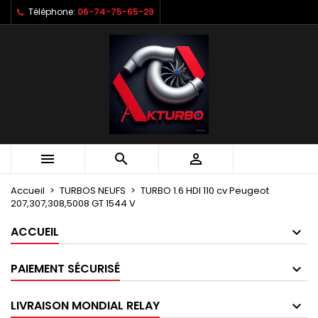
Téléphone:
06-74-75-65-29
Mes listes d'envies
Créer une liste d'envies
Connexion
Créer une nouvelle liste
add_circle_outline
Vous devez être connecté pour ajouter des produits à votr
Nom de la liste d'envies
d'envies.
Annuler
Annuler
Créer une lis



Accueil
TURBOS NEUFS
TURBO 1.6 HDI 110 cv Peugeot
207,307,308,5008 GT 1544 V
ACCUEIL
PAIEMENT SÉCURISÉ
LIVRAISON MONDIAL RELAY