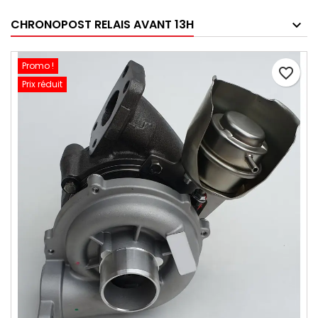
CHRONOPOST RELAIS AVANT 13H
Promo !
favorite_border
Prix réduit